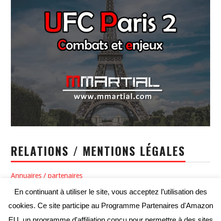
RELATIONS / MENTIONS LÉGALES
Annuaires / partenaires
En continuant à utiliser le site, vous acceptez l’utilisation des
Politique de confidentialité / Conditions générales d’utilisation
cookies. Ce site participe au Programme Partenaires d'Amazon
Conditions générales de vente
EU, un programme d'affiliation conçu pour permettre à des sites