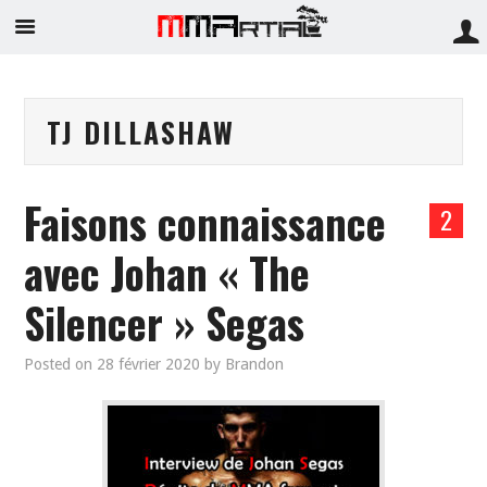
TJ DILLASHAW
Faisons connaissance
2
avec Johan « The
Silencer » Segas
Posted on
28 février 2020
by
Brandon