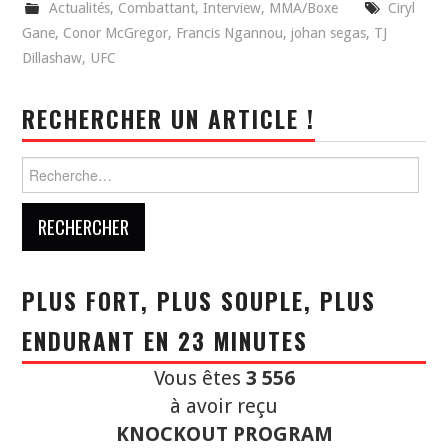
Actualités
,
Combattant
,
Interview
,
MMA/Boxe
Ciryl
Gane
,
Conor McGregor
,
Francis Ngannou
,
johan segas
,
TJ
Dillashaw
,
UFC
RECHERCHER UN ARTICLE !
Rechercher :
PLUS FORT, PLUS SOUPLE, PLUS
ENDURANT EN 23 MINUTES
Vous êtes
3 556
à avoir reçu
KNOCKOUT PROGRAM