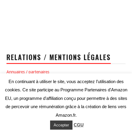
RELATIONS / MENTIONS LÉGALES
Annuaires / partenaires
En continuant à utiliser le site, vous acceptez l’utilisation des
Politique de confidentialité / Conditions générales d’utilisation
cookies. Ce site participe au Programme Partenaires d'Amazon
Conditions générales de vente
EU, un programme d'affiliation conçu pour permettre à des sites
de percevoir une rémunération grâce à la création de liens vers
Amazon.fr.
CGU
© 2026 MMArtial. All rights reserved.
Accepter