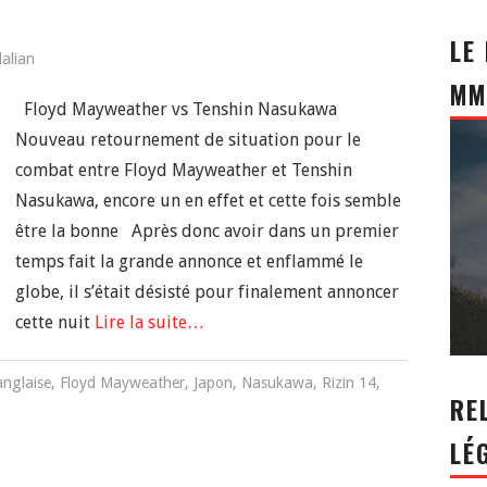
LE
dalian
MM
Floyd Mayweather vs Tenshin Nasukawa
Nouveau retournement de situation pour le
combat entre Floyd Mayweather et Tenshin
Nasukawa, encore un en effet et cette fois semble
être la bonne Après donc avoir dans un premier
temps fait la grande annonce et enflammé le
globe, il s’était désisté pour finalement annoncer
cette nuit
Lire la suite…
nglaise
,
Floyd Mayweather
,
Japon
,
Nasukawa
,
Rizin 14
,
RE
LÉ