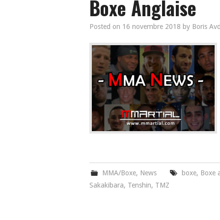
Boxe Anglaise
Posted on
16 novembre 2018
by
Boris Av
MMA/Boxe
,
News
boxe
,
Boxe a
Sakakibara
,
Tenshin
,
TMZ