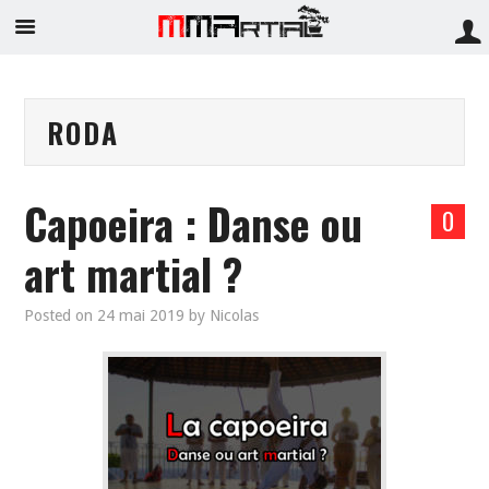
RODA
Capoeira : Danse ou
0
art martial ?
Posted on
24 mai 2019
by
Nicolas