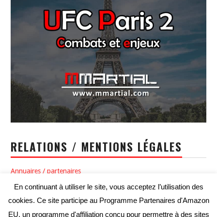
RELATIONS / MENTIONS LÉGALES
Annuaires / partenaires
En continuant à utiliser le site, vous acceptez l’utilisation des
Politique de confidentialité / Conditions générales d’utilisation
cookies. Ce site participe au Programme Partenaires d'Amazon
Conditions générales de vente
EU, un programme d'affiliation conçu pour permettre à des sites