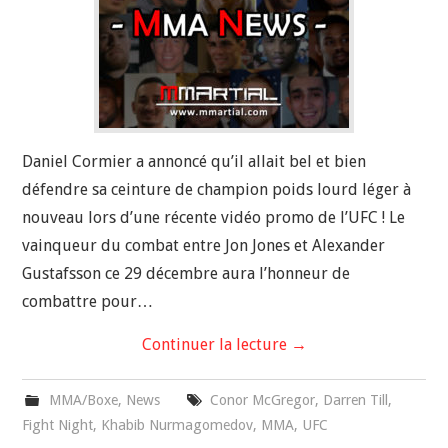
Daniel Cormier a annoncé qu’il allait bel et bien
défendre sa ceinture de champion poids lourd léger à
nouveau lors d’une récente vidéo promo de l’UFC ! Le
vainqueur du combat entre Jon Jones et Alexander
Gustafsson ce 29 décembre aura l’honneur de
combattre pour…
Continuer la lecture
→
MMA/Boxe
,
News
Conor McGregor
,
Darren Till
,
Fight Night
,
Khabib Nurmagomedov
,
MMA
,
UFC