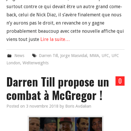
surtout contre ce qui devait être un autre grand come-
back, celui de Nick Diaz, il s’avère finalement que nous
n’y aurons pas le droit, en revanche on y gagne
probablement beaucoup avec cette nouvelle affiche qui
viens tout juste
Lire la suite…
News
Darren Till
,
Jorge Masvidal
,
MMA
,
UFC
,
UFC
London
,
Welterweights
Darren Till propose un
0
combat à McGregor !
Posted on
3 novembre 2018
by
Boris Avdalian