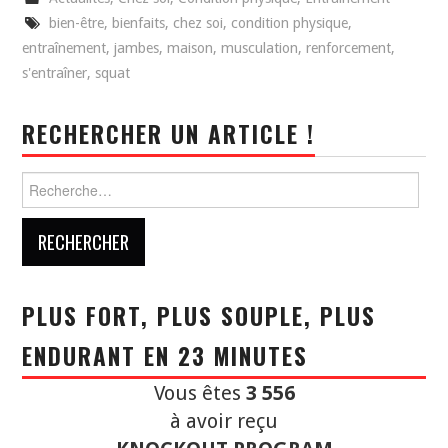
bien-être
,
bienfaits
,
chez soi
,
condition physique
,
entraînement
,
jambes
,
maison
,
musculation
,
renforcement
,
s'entraîner
,
squat
RECHERCHER UN ARTICLE !
Rechercher :
PLUS FORT, PLUS SOUPLE, PLUS
ENDURANT EN 23 MINUTES
Vous êtes
3 556
à avoir reçu