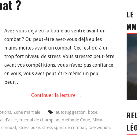
bat ?
LE
MM
Avez-vous déjà eu la boule au ventre avant un
combat ? Ou peut-être avez-vous déjà eu les
mains moites avant un combat. Ceci est dû à un
trop fort niveau de stress. Vous stressez peut-être
avant vos compétitions, vous n’avez pas confiance
en vous, vous avez peut-être même un peu
peur…
Continuer la lecture
→
otions
,
Zone martiale
autosuggestion
,
boxe
,
RE
l d’acier
,
mental de champion
,
méthode Coué
,
MMA
,
LÉ
n combat
,
stress boxe
,
stress sport de combat
,
taekwondo
,