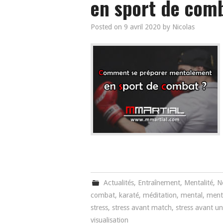
en sport de com
Posted on
9 avril 2020
by
Nicolas
Actualités
,
Entraînement
,
Mentalité
,
N
combat
,
karaté
,
méditation
,
mental
,
menta
stress
,
stress avant match
,
stress avant u
visualisation