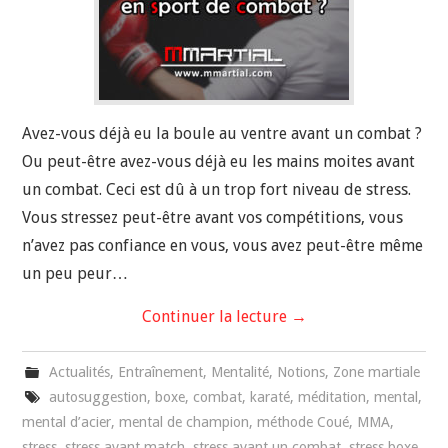
Avez-vous déjà eu la boule au ventre avant un combat ?
Ou peut-être avez-vous déjà eu les mains moites avant
un combat. Ceci est dû à un trop fort niveau de stress.
Vous stressez peut-être avant vos compétitions, vous
n’avez pas confiance en vous, vous avez peut-être même
un peu peur…
Continuer la lecture
→
Actualités
,
Entraînement
,
Mentalité
,
Notions
,
Zone martiale
autosuggestion
,
boxe
,
combat
,
karaté
,
méditation
,
mental
,
mental d’acier
,
mental de champion
,
méthode Coué
,
MMA
,
stress
,
stress avant match
,
stress avant un combat
,
stress boxe
,