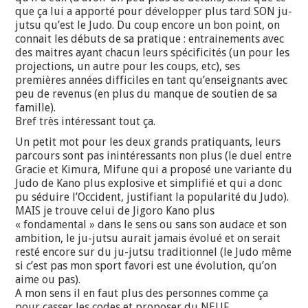
que ça lui a apporté pour développer plus tard SON ju-
jutsu qu’est le Judo. Du coup encore un bon point, on
connait les débuts de sa pratique : entrainements avec
des maitres ayant chacun leurs spécificités (un pour les
projections, un autre pour les coups, etc), ses
premières années difficiles en tant qu’enseignants avec
peu de revenus (en plus du manque de soutien de sa
famille).
Bref très intéressant tout ça.
Un petit mot pour les deux grands pratiquants, leurs
parcours sont pas inintéressants non plus (le duel entre
Gracie et Kimura, Mifune qui a proposé une variante du
Judo de Kano plus explosive et simplifié et qui a donc
pu séduire l’Occident, justifiant la popularité du Judo).
MAIS je trouve celui de Jigoro Kano plus
« fondamental » dans le sens ou sans son audace et son
ambition, le ju-jutsu aurait jamais évolué et on serait
resté encore sur du ju-jutsu traditionnel (le Judo même
si c’est pas mon sport favori est une évolution, qu’on
aime ou pas).
A mon sens il en faut plus des personnes comme ça
pour casser les codes et proposer du NEUF.