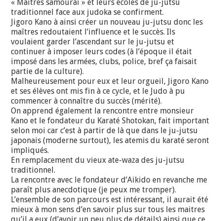
« Maitres samourai » et leurs écoles de ju-jutsu
traditionnel face aux judoka se confirment.
Jigoro Kano à ainsi créer un nouveau ju-jutsu donc les
maîtres redoutaient l’influence et le succès. Ils
voulaient garder l’ascendant sur le ju-jutsu et
continuer à imposer leurs codes (à l’époque il était
imposé dans les armées, clubs, police, bref ça faisait
partie de la culture).
Malheureusement pour eux et leur orgueil, Jigoro Kano
et ses élèves ont mis fin à ce cycle, et le Judo à pu
commencer à connaître du succès (mérité).
On apprend également la rencontre entre monsieur
Kano et le fondateur du Karaté Shotokan, fait important
selon moi car c’est à partir de là que dans le ju-jutsu
japonais (moderne surtout), les atemis du karaté seront
impliqués.
En remplacement du vieux ate-waza des ju-jutsu
traditionnel.
La rencontre avec le fondateur d’Aikido en revanche me
paraît plus anecdotique (je peux me tromper).
L’ensemble de son parcours est intéressant, il aurait été
mieux à mon sens d’en savoir plus sur tous les maitres
qu’il a eux (d’avoir un peu plus de détails) ainsi que ce