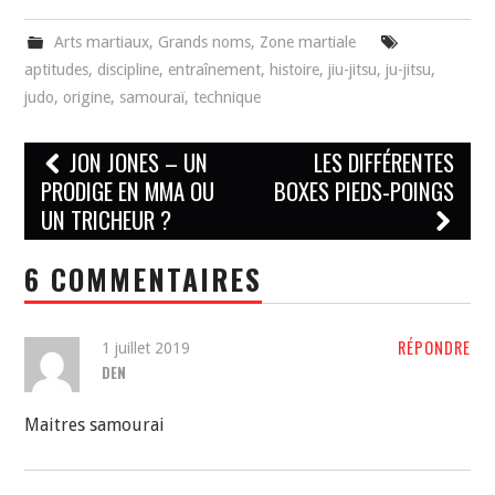
Arts martiaux
,
Grands noms
,
Zone martiale
aptitudes
,
discipline
,
entraînement
,
histoire
,
jiu-jitsu
,
ju-jitsu
,
judo
,
origine
,
samouraï
,
technique
Navigation
JON JONES – UN
LES DIFFÉRENTES
des
PRODIGE EN MMA OU
BOXES PIEDS-POINGS
UN TRICHEUR ?
articles
6 COMMENTAIRES
RÉPONDRE
1 juillet 2019
DEN
Maitres samourai