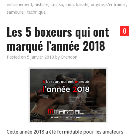
entraînement
,
histoire
,
ju-jitsu
,
judo
,
karaté
,
origine
,
s'entraîner
,
samouraï
,
technique
Les 5 boxeurs qui ont
0
marqué l’année 2018
Posted on
5 janvier 2019
by
Brandon
Cette année 2018 a été formidable pour les amateurs