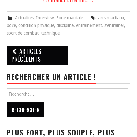
Continuer la lecture
→
Actualités
,
Interview
,
Zone martiale
arts martiaux
,
boxe
,
condition physique
,
discipline
,
entraînement
,
s'entraîner
,
sport de combat
,
technique
Navigation
ARTICLES
des
PRÉCÉDENTS
articles
RECHERCHER UN ARTICLE !
Rechercher :
PLUS FORT, PLUS SOUPLE, PLUS