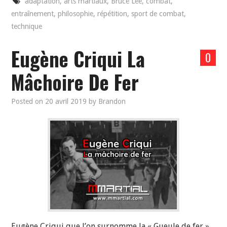
adaptation
,
arts martiaux
,
Bruce Lee
,
combat
,
entraînement
,
philosophie
,
répétition
,
sport de combat
,
technique
Eugène Criqui La
0
Mâchoire De Fer
Posted on
20 avril 2019
by
Brandon
Eugène Criqui que l’on surnomme la « Gueule de fer »