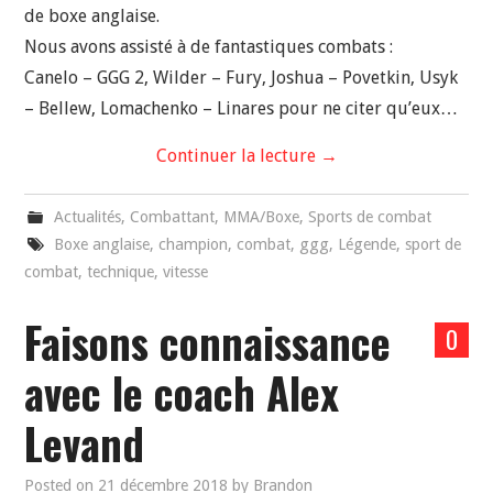
de boxe anglaise.
Nous avons assisté à de fantastiques combats :
Canelo – GGG 2, Wilder – Fury, Joshua – Povetkin, Usyk
– Bellew, Lomachenko – Linares pour ne citer qu’eux…
Continuer la lecture
→
Actualités
,
Combattant
,
MMA/Boxe
,
Sports de combat
Boxe anglaise
,
champion
,
combat
,
ggg
,
Légende
,
sport de
combat
,
technique
,
vitesse
Faisons connaissance
0
avec le coach Alex
Levand
Posted on
21 décembre 2018
by
Brandon