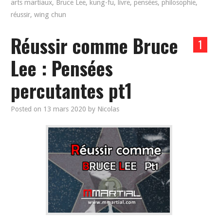
arts martiaux
,
Bruce Lee
,
kung-fu
,
livre
,
pensées
,
philosophie
,
réussir
,
wing chun
Réussir comme Bruce
1
Lee : Pensées
percutantes pt1
Posted on
13 mars 2020
by
Nicolas