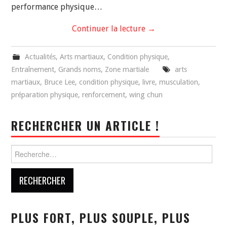
performance physique…
Continuer la lecture
→
Actualités
,
Arts martiaux
,
Condition physique
,
Entraînement
,
Grands noms
,
Zone martiale
arts
martiaux
,
Bruce Lee
,
condition physique
,
livre
,
musculation
,
préparation physique
,
renforcement
,
wing chun
RECHERCHER UN ARTICLE !
Rechercher :
PLUS FORT, PLUS SOUPLE, PLUS