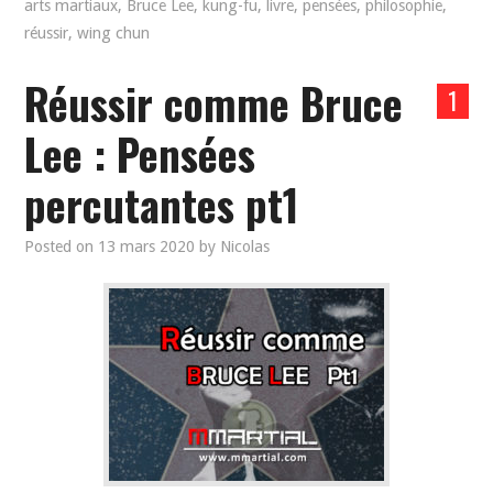
arts martiaux
,
Bruce Lee
,
kung-fu
,
livre
,
pensées
,
philosophie
,
réussir
,
wing chun
Réussir comme Bruce
1
Lee : Pensées
percutantes pt1
Posted on
13 mars 2020
by
Nicolas