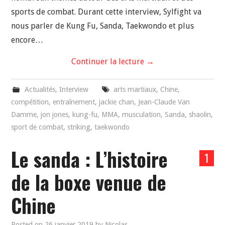
sports de combat. Durant cette interview, Sylfight va
nous parler de Kung Fu, Sanda, Taekwondo et plus
encore…
Continuer la lecture
→
Actualités
,
Interview
arts martiaux
,
Chine
,
compétition
,
entraînement
,
jackie chan
,
Jean-Claude Van
Damme
,
jon jones
,
kung-fu
,
MMA
,
musculation
,
Sanda
,
shaolin
,
sport de combat
,
striking
,
taekwondo
Le sanda : L’histoire
1
de la boxe venue de
Chine
Posted on
26 janvier 2019
by
Nicolas