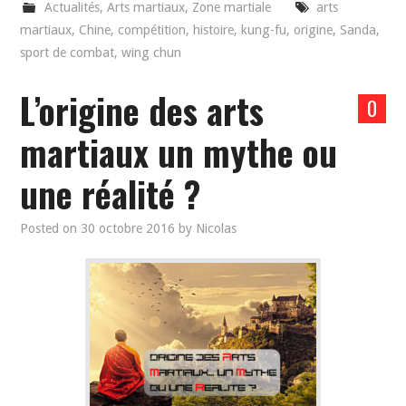
Actualités
,
Arts martiaux
,
Zone martiale
arts
martiaux
,
Chine
,
compétition
,
histoire
,
kung-fu
,
origine
,
Sanda
,
sport de combat
,
wing chun
L’origine des arts
0
martiaux un mythe ou
une réalité ?
Posted on
30 octobre 2016
by
Nicolas