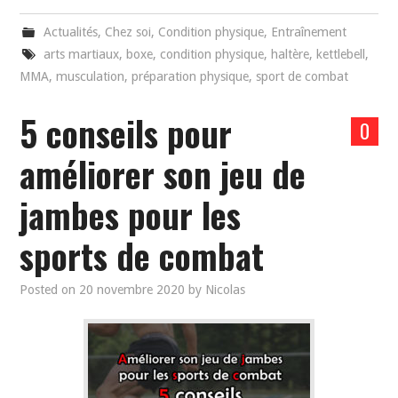
Actualités
,
Chez soi
,
Condition physique
,
Entraînement
arts martiaux
,
boxe
,
condition physique
,
haltère
,
kettlebell
,
MMA
,
musculation
,
préparation physique
,
sport de combat
5 conseils pour
0
améliorer son jeu de
jambes pour les
sports de combat
Posted on
20 novembre 2020
by
Nicolas