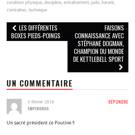
condition physique
,
discipline
,
entraînement
,
judo
,
karaté
,
s'entraîner
,
technique
Navigation
LES DIFFÉRENTES
FAISONS
des
BOXES PIEDS-POINGS
CONNAISSANCE AVEC
STÉPHANE DOGMAN,
articles
CHAMPION DU MONDE
DE KETTLEBELL SPORT
UN COMMENTAIRE
RÉPONDRE
5 février 2018
EMPEROR66
Un sacré président ce Poutine !!