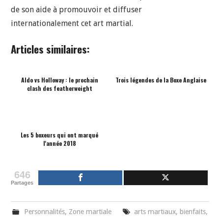
de son aide à promouvoir et diffuser
internationalement cet art martial.
Articles similaires:
Aldo vs Holloway : le prochain
Trois légendes de la Boxe Anglaise
clash des featherweight
Les 5 boxeurs qui ont marqué
l'année 2018
646
Partages
Personnalités
,
Zone martiale
arts martiaux
,
bienfaits
,