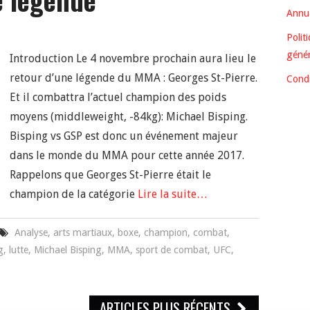
Annua
Polit
génér
Introduction Le 4 novembre prochain aura lieu le
retour d’une légende du MMA : Georges St-Pierre.
Condi
Et il combattra l’actuel champion des poids
moyens (middleweight, -84kg): Michael Bisping.
Bisping vs GSP est donc un événement majeur
dans le monde du MMA pour cette année 2017.
Rappelons que Georges St-Pierre était le
champion de la catégorie
Lire la suite…
Analyse
,
arts martiaux
,
boxe
,
champion
,
combat
,
g
,
lutte
,
Michael Bisping
,
MMA
,
sport de combat
,
UFC
,
ARTICLES PLUS RÉCENTS