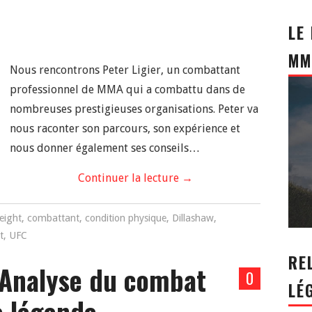
LE
MM
Nous rencontrons Peter Ligier, un combattant
professionnel de MMA qui a combattu dans de
nombreuses prestigieuses organisations. Peter va
nous raconter son parcours, son expérience et
nous donner également ses conseils…
Continuer la lecture
→
ight
,
combattant
,
condition physique
,
Dillashaw
,
t
,
UFC
RE
 Analyse du combat
0
LÉ
e légende