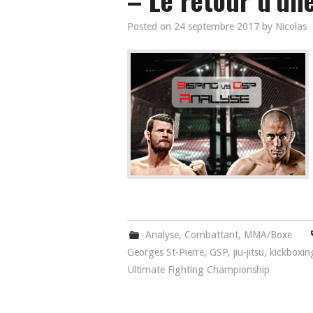
Posted on
24 septembre 2017
by
Nicolas
Analyse
,
Combattant
,
MMA/Boxe
Georges St-Pierre
,
GSP
,
jiu-jitsu
,
kickboxin
Ultimate Fighting Championship
Navigation