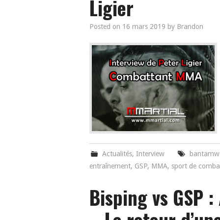
Ligier
Posted on
16 mars 2019
by
Brandon
Actualités
,
Interview
bantamwe
entraînement
,
GSP
,
MMA
,
sport de comba
Bisping vs GSP :
– Le retour d’un