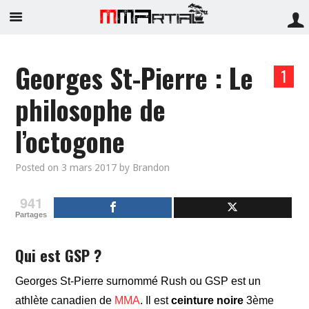
Georges St-Pierre : Le
1
philosophe de
l’octogone
Posted on
3 mars 2017
by
Brandon
941
Partages
Qui est GSP ?
Georges St-Pierre surnommé Rush ou GSP est un
athlète canadien de
MMA
. Il est
ceinture noire
3ème