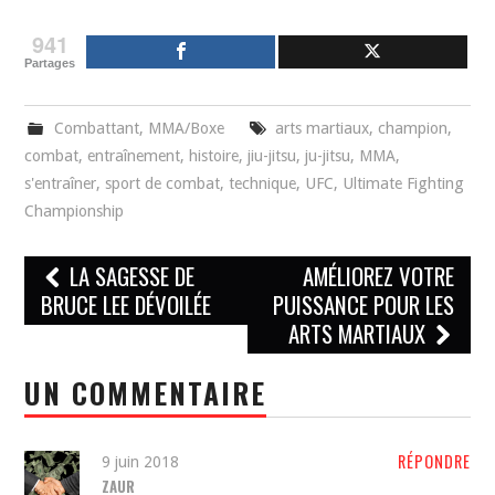
941
Partages
Combattant
,
MMA/Boxe
arts martiaux
,
champion
,
combat
,
entraînement
,
histoire
,
jiu-jitsu
,
ju-jitsu
,
MMA
,
s'entraîner
,
sport de combat
,
technique
,
UFC
,
Ultimate Fighting
Championship
Navigation
LA SAGESSE DE
AMÉLIOREZ VOTRE
des
BRUCE LEE DÉVOILÉE
PUISSANCE POUR LES
ARTS MARTIAUX
articles
UN COMMENTAIRE
RÉPONDRE
9 juin 2018
ZAUR