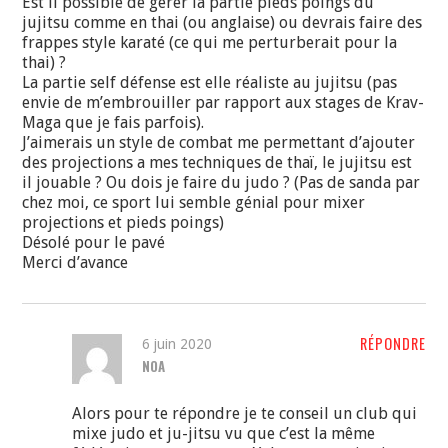
Est il possible de gérer la partie pieds poings du
jujitsu comme en thai (ou anglaise) ou devrais faire des
frappes style karaté (ce qui me perturberait pour la
thai) ?
La partie self défense est elle réaliste au jujitsu (pas
envie de m’embrouiller par rapport aux stages de Krav-
Maga que je fais parfois).
J’aimerais un style de combat me permettant d’ajouter
des projections a mes techniques de thaï, le jujitsu est
il jouable ? Ou dois je faire du judo ? (Pas de sanda par
chez moi, ce sport lui semble génial pour mixer
projections et pieds poings)
Désolé pour le pavé
Merci d’avance
RÉPONDRE
6 juin 2020
NOA
Alors pour te répondre je te conseil un club qui
mixe judo et ju-jitsu vu que c’est la même