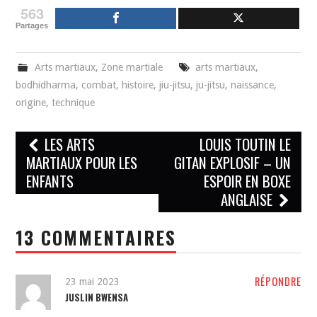
563
Partages
Arts martiaux
,
Zone martiale
arts martiaux
,
bodhidharma
,
combat
,
histoire
,
jiu-jitsu
,
ju-jitsu
,
naissance
,
origine
,
technique
Navigation
LES ARTS
LOUIS TOUTIN LE
des
MARTIAUX POUR LES
GITAN EXPLOSIF – UN
ENFANTS
ESPOIR EN BOXE
articles
ANGLAISE
13 COMMENTAIRES
RÉPONDRE
23 mai 2023
JUSLIN BWENSA