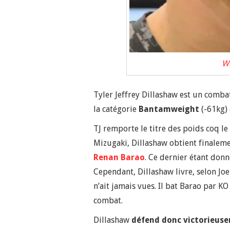
Wi
Tyler Jeffrey Dillashaw est un comba
la catégorie
Bantamweight
(-61kg) 
TJ remporte le titre des poids coq l
Mizugaki, Dillashaw obtient finalem
Renan Barao
. Ce dernier étant don
Cependant, Dillashaw livre, selon Jo
n’ait jamais vues. Il bat Barao par K
combat.
Dillashaw
défend donc victorieus