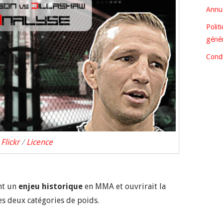
Annua
Polit
génér
Condi
Flickr
/
Licence
nt un
enjeu historique
en MMA et ouvrirait la
s deux catégories de poids.