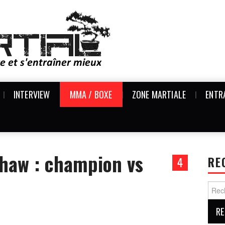
INTERVIEW
MMA / BOXE
ZONE MARTIALE
ENTR
shaw : champion vs
4
RE
Reche