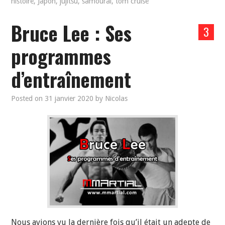
histoire
,
Japon
,
jujitsu
,
samourai
,
tom cruise
Bruce Lee : Ses
3
programmes
d’entraînement
Posted on
31 janvier 2020
by
Nicolas
Nous avions vu la dernière fois qu’il était un adepte de