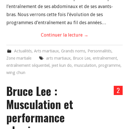
l’entraînement de ses abdominaux et de ses avants-
bras. Nous verrons cette fois l’évolution de ses
programmes d’entraînement au fil des années…
Continuer la lecture
→
Actualités
,
Arts martiaux
,
Grands noms
,
Personnalités
,
Zone martiale
arts martiaux
,
Bruce Lee
,
entraînement
,
entraînement séquentiel
,
jeet kun do
,
musculation
,
programme
,
wing chun
Bruce Lee :
2
Musculation et
performance