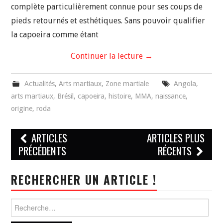
complète particulièrement connue pour ses coups de
pieds retournés et esthétiques. Sans pouvoir qualifier
la capoeira comme étant
Continuer la lecture
→
Actualités
,
Arts martiaux
,
Zone martiale
Angola
,
arts martiaux
,
Brésil
,
capoeira
,
histoire
,
MMA
,
naissance
,
origine
,
roda
Navigation
ARTICLES
ARTICLES PLUS
des
PRÉCÉDENTS
RÉCENTS
articles
RECHERCHER UN ARTICLE !
Rechercher :