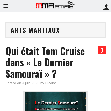
ARTS MARTIAUX
Qui était Tom Cruise
3
dans « Le Dernier
Samouraï » ?
Posted on
4 juin 2020
by
Nicolas