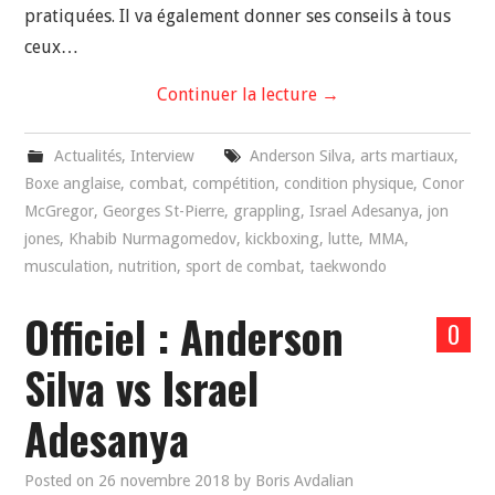
pratiquées. Il va également donner ses conseils à tous
ceux…
Continuer la lecture
→
Actualités
,
Interview
Anderson Silva
,
arts martiaux
,
Boxe anglaise
,
combat
,
compétition
,
condition physique
,
Conor
McGregor
,
Georges St-Pierre
,
grappling
,
Israel Adesanya
,
jon
jones
,
Khabib Nurmagomedov
,
kickboxing
,
lutte
,
MMA
,
musculation
,
nutrition
,
sport de combat
,
taekwondo
Officiel : Anderson
0
Silva vs Israel
Adesanya
Posted on
26 novembre 2018
by
Boris Avdalian