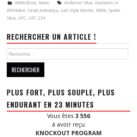
MMA/Boxe
,
News
Anderson Silva
,
Gastelum vs
Whittaker
,
Israel Adesanya
,
Last Style Bender
,
MMA
,
Spider
Silva
,
UFC
,
UFC 234
RECHERCHER UN ARTICLE !
Rechercher :
PLUS FORT, PLUS SOUPLE, PLUS
ENDURANT EN 23 MINUTES
Vous êtes
3 556
à avoir reçu
KNOCKOUT PROGRAM