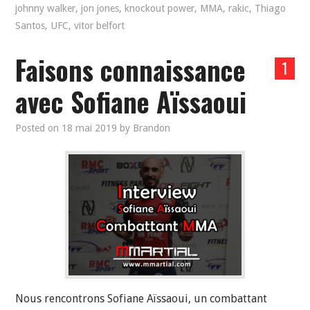
johnny walker
,
jon jones
,
knockout power
,
MMA
,
rakic
,
Thiago
Santos
,
UFC
,
vitor belfort
Faisons connaissance
1
avec Sofiane Aïssaoui
Posted on
18 mai 2019
by
Brandon
Nous rencontrons Sofiane Aïssaoui, un combattant