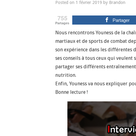
Posted on
1 février 2019
by
Brandon
755
Partager
Partages
Nous rencontrons Youness de la cha
martiaux et de sports de combat depu
son expérience dans les différentes d
ses conseils à tous ceux qui veulent 
partager ses différents entraînements
nutrition.
Enfin, Youness va nous expliquer pou
Bonne lecture !