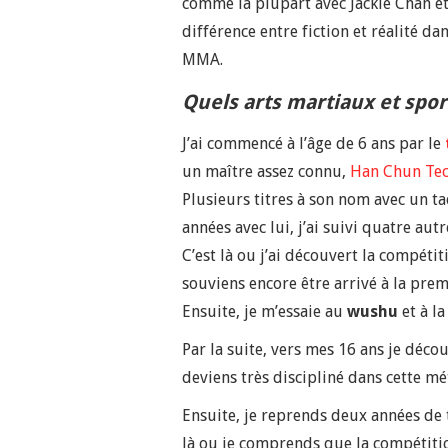
comme la plupart avec Jackie Chan et 
différence entre fiction et réalité d
MMA.
Quels arts martiaux et spor
J’ai commencé à l’âge de 6 ans par le
un maître assez connu,
Han Chun Te
Plusieurs titres à son nom avec un t
années avec lui, j’ai suivi quatre au
C’est là ou j’ai découvert la compéti
souviens encore être arrivé à la pre
Ensuite, je m’essaie au
wushu
et à l
Par la suite, vers mes 16 ans je déco
deviens très discipliné dans cette mé
Ensuite, je reprends deux années de
là ou je comprends que la compétiti