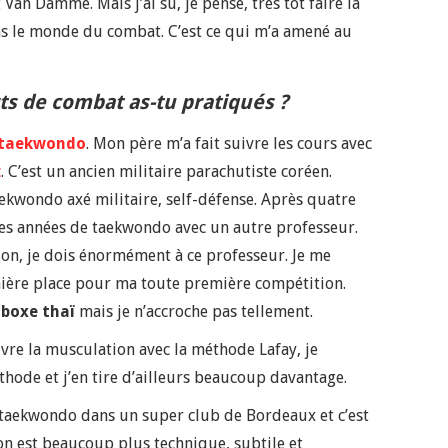
Van Damme. Mais j’ai su, je pense, très tôt faire la
ans le monde du combat. C’est ce qui m’a amené au
ts de combat as-tu pratiqués ?
taekwondo
. Mon père m’a fait suivre les cours avec
c
. C’est un ancien militaire parachutiste coréen.
aekwondo axé militaire, self-défense. Après quatre
tres années de taekwondo avec un autre professeur.
tion, je dois énormément à ce professeur. Je me
mière place pour ma toute première compétition.
a
boxe thaï
mais je n’accroche pas tellement.
uvre la musculation avec la méthode Lafay, je
thode et j’en tire d’ailleurs beaucoup davantage.
 taekwondo dans un super club de Bordeaux et c’est
on est beaucoup plus technique, subtile et