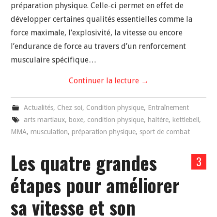
préparation physique. Celle-ci permet en effet de
développer certaines qualités essentielles comme la
force maximale, l’explosivité, la vitesse ou encore
l’endurance de force au travers d’un renforcement
musculaire spécifique…
Continuer la lecture
→
Actualités
,
Chez soi
,
Condition physique
,
Entraînement
arts martiaux
,
boxe
,
condition physique
,
haltère
,
kettlebell
,
MMA
,
musculation
,
préparation physique
,
sport de combat
Les quatre grandes
3
étapes pour améliorer
sa vitesse et son