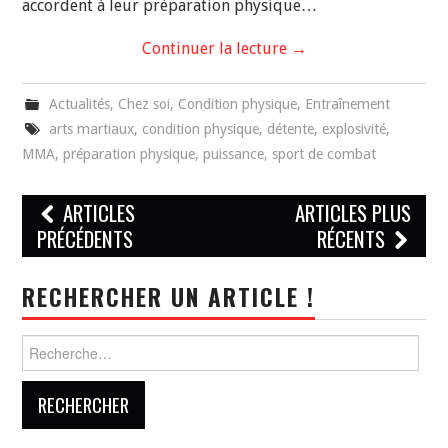
accordent à leur préparation physique…
Continuer la lecture
→
Actualités
,
Chez soi
,
Condition physique
,
Entraînement
arts martiaux
,
condition physique
,
détente
,
explosivité
,
MMA
,
préparation physique
,
puissance
,
sport de combat
Navigation
ARTICLES
ARTICLES PLUS
des
PRÉCÉDENTS
RÉCENTS
articles
RECHERCHER UN ARTICLE !
Rechercher :