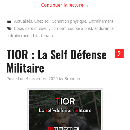
Continuer la lecture
→
Actualités
,
Chez soi
,
Condition physique
,
Entraînement
boxe
,
cardio
,
coeur
,
combat
,
course à pied
,
endurance
,
entrainement
,
hiit
,
tabata
TIOR : La Self Défense
2
Militaire
Posted on
4 décembre 2020
by
Brandon