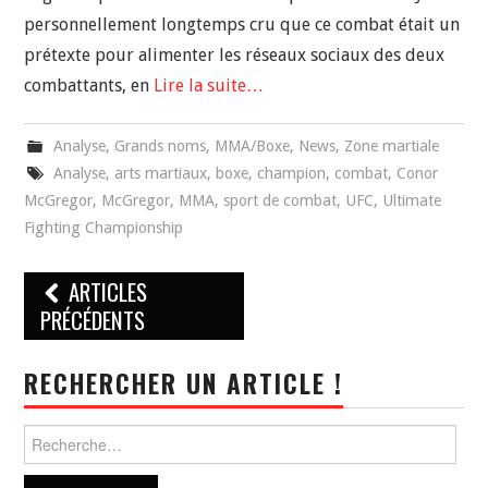
personnellement longtemps cru que ce combat était un
prétexte pour alimenter les réseaux sociaux des deux
combattants, en
Lire la suite…
Analyse
,
Grands noms
,
MMA/Boxe
,
News
,
Zone martiale
Analyse
,
arts martiaux
,
boxe
,
champion
,
combat
,
Conor
McGregor
,
McGregor
,
MMA
,
sport de combat
,
UFC
,
Ultimate
Fighting Championship
Navigation
ARTICLES
des
PRÉCÉDENTS
articles
RECHERCHER UN ARTICLE !
Rechercher :