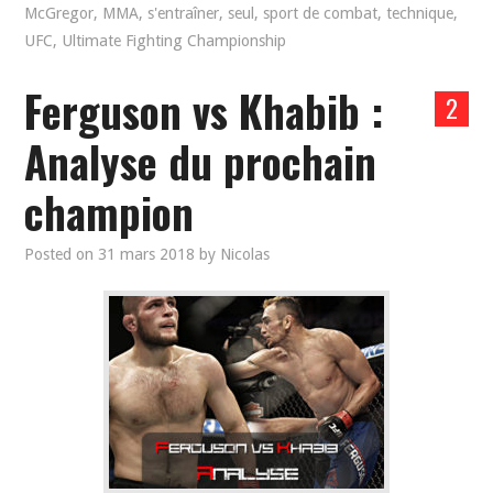
McGregor
,
MMA
,
s'entraîner
,
seul
,
sport de combat
,
technique
,
UFC
,
Ultimate Fighting Championship
Ferguson vs Khabib :
2
Analyse du prochain
champion
Posted on
31 mars 2018
by
Nicolas