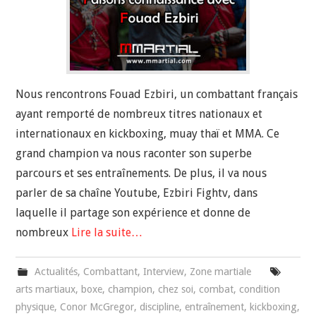
Nous rencontrons Fouad Ezbiri, un combattant français
ayant remporté de nombreux titres nationaux et
internationaux en kickboxing, muay thaï et MMA. Ce
grand champion va nous raconter son superbe
parcours et ses entraînements. De plus, il va nous
parler de sa chaîne Youtube, Ezbiri Fightv, dans
laquelle il partage son expérience et donne de
nombreux
Lire la suite…
Actualités
,
Combattant
,
Interview
,
Zone martiale
arts martiaux
,
boxe
,
champion
,
chez soi
,
combat
,
condition
physique
,
Conor McGregor
,
discipline
,
entraînement
,
kickboxing
,