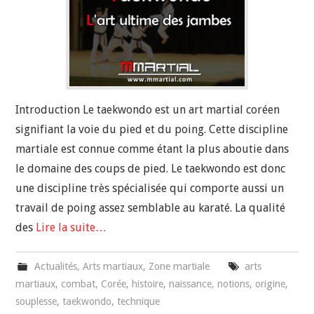
Introduction Le taekwondo est un art martial coréen
signifiant la voie du pied et du poing. Cette discipline
martiale est connue comme étant la plus aboutie dans
le domaine des coups de pied. Le taekwondo est donc
une discipline très spécialisée qui comporte aussi un
travail de poing assez semblable au karaté. La qualité
des
Lire la suite…
Actualités
,
Arts martiaux
,
Zone martiale
arts
martiaux
,
combat
,
Corée
,
histoire
,
naissance
,
notions
,
origine
,
souplesse
,
taekwondo
,
technique