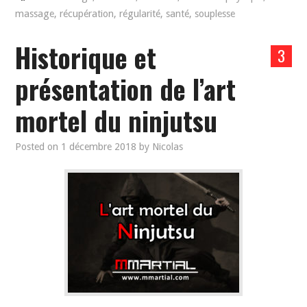
massage
,
récupération
,
régularité
,
santé
,
souplesse
Historique et
3
présentation de l’art
mortel du ninjutsu
Posted on
1 décembre 2018
by
Nicolas