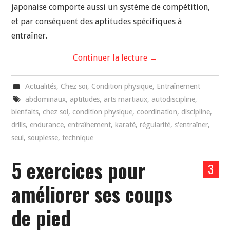
japonaise comporte aussi un système de compétition,
et par conséquent des aptitudes spécifiques à
entraîner.
Continuer la lecture
→
Actualités
,
Chez soi
,
Condition physique
,
Entraînement
abdominaux
,
aptitudes
,
arts martiaux
,
autodiscipline
,
bienfaits
,
chez soi
,
condition physique
,
coordination
,
discipline
,
drills
,
endurance
,
entraînement
,
karaté
,
régularité
,
s'entraîner
,
seul
,
souplesse
,
technique
5 exercices pour
3
améliorer ses coups
de pied