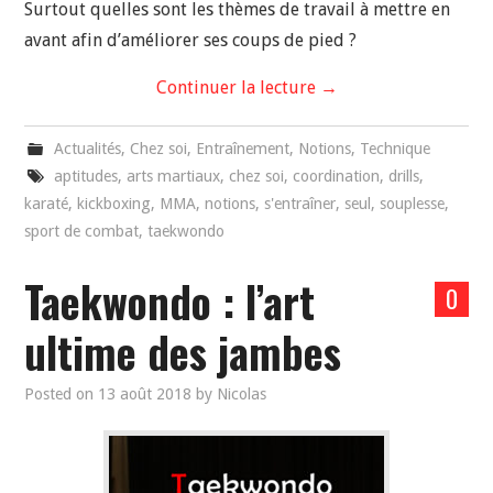
Surtout quelles sont les thèmes de travail à mettre en
avant afin d’améliorer ses coups de pied ?
Continuer la lecture
→
Actualités
,
Chez soi
,
Entraînement
,
Notions
,
Technique
aptitudes
,
arts martiaux
,
chez soi
,
coordination
,
drills
,
karaté
,
kickboxing
,
MMA
,
notions
,
s'entraîner
,
seul
,
souplesse
,
sport de combat
,
taekwondo
Taekwondo : l’art
0
ultime des jambes
Posted on
13 août 2018
by
Nicolas